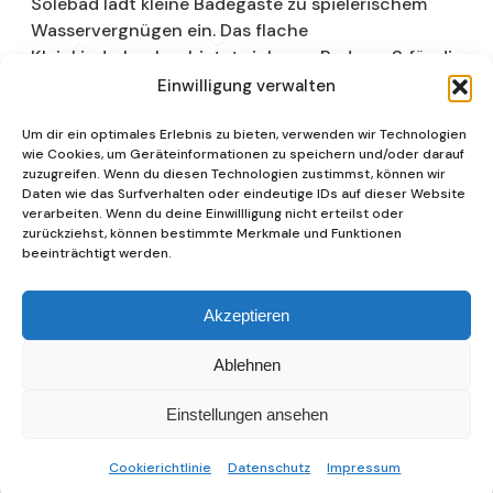
Solebad lädt kleine Badegäste zu spielerischem
Wasservergnügen ein. Das flache
Kleinkinderbecken bietet sicheren Badespaß für die
Kleinsten, während eine farbenfrohe Rutsche
Einwilligung verwalten
zusätzlichen Spielreiz und Freude bereitet. Das
warm temperierte Wasser und die kindgerechte
Um dir ein optimales Erlebnis zu bieten, verwenden wir Technologien
wie Cookies, um Geräteinformationen zu speichern und/oder darauf
Gestaltung sorgen dafür, dass Kinder unbeschwert
zuzugreifen. Wenn du diesen Technologien zustimmst, können wir
planschen und entdecken können. Für ältere Kinder
Daten wie das Surfverhalten oder eindeutige IDs auf dieser Website
und Abenteuerlustige sorgt außerdem eine
verarbeiten. Wenn du deine Einwillligung nicht erteilst oder
zurückziehst, können bestimmte Merkmale und Funktionen
45 Meter lange Wasserrutsche für spannende
beeinträchtigt werden.
Action und viel Spaß.
Akzeptieren
Ablehnen
Einstellungen ansehen
Cookierichtlinie
Datenschutz
Impressum