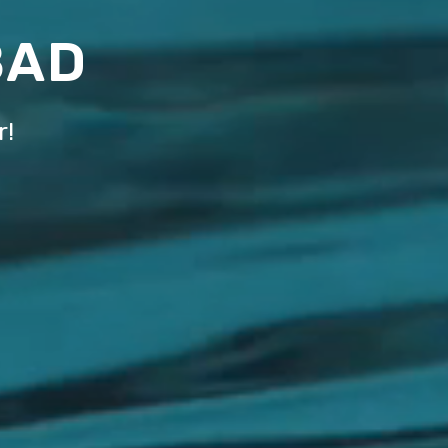
BAD
r!