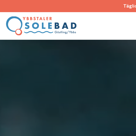
Tägli