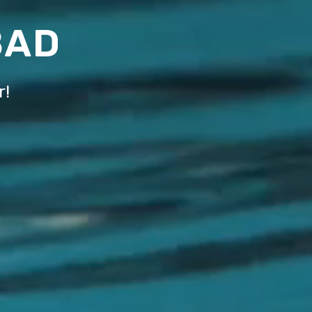
BAD
r!