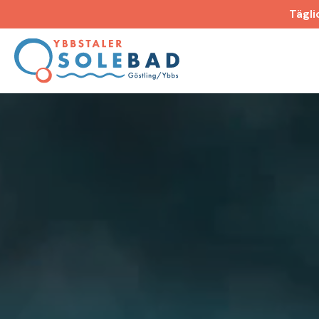
Tägli