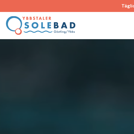
Tägli