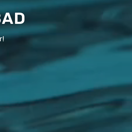
BAD
r!