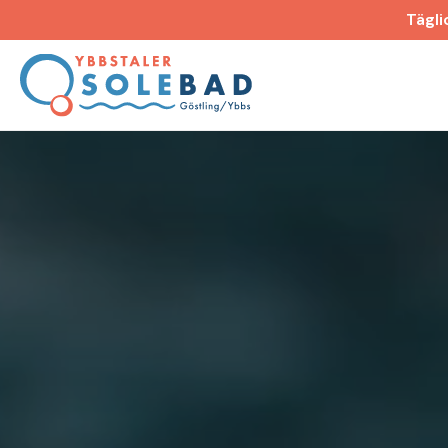
Tägli