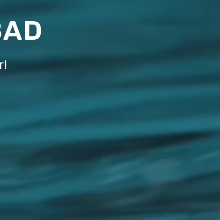
BAD
r!